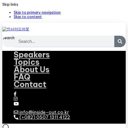
Skip links
Skip to primary navigation
Skip to content
Search
Speakers
Topics
About Us
FAQ
Contact
info@inside-out.co.kr
(+082) 0507 1311 4122