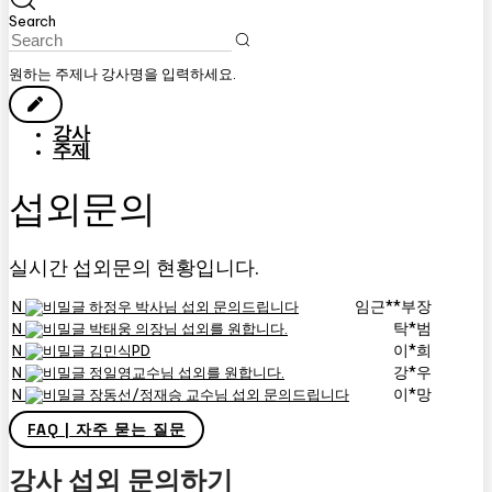
Search
원하는 주제나 강사명을 입력하세요.
강사
주제
섭외문의
실시간 섭외문의 현황입니다.
임근**부장
N
하정우 박사님 섭외 문의드립니다
탁*범
N
박태웅 의장님 섭외를 원합니다.
이*희
N
김민식PD
강*우
N
정일영교수님 섭외를 원합니다.
이*망
N
장동선/정재승 교수님 섭외 문의드립니다
FAQ | 자주 묻는 질문
강사 섭외 문의하기