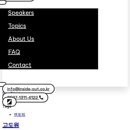
Speakers
Topics
About Us
FAQ
Contact
info@inside-out.co.kr
Scroll to top
0507-1311-4122
Tags
멘토링
고도원