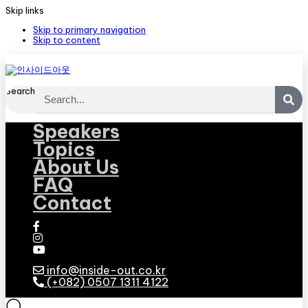
Skip links
Skip to primary navigation
Skip to content
Search
Speakers
Topics
About Us
FAQ
Contact
info@inside-out.co.kr
(+082) 0507 1311 4122