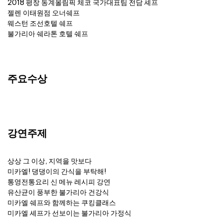
2018 평창 동계올림픽 체코 국가대표팀 전담 셰프
젤렌 이태원점 오너쉐프
웨스턴 조선호텔 쉐프
불가리아 쉐라톤 호텔 쉐프
주요수상
강연주제
상상 그 이상, 지역을 맛보다
미카엘! 댕댕이의 간식을 부탁해!
통영전통요리 신 메뉴 레시피 강연
유산균이 풍부한 불가리아 건강식
미카엘 쉐프와 함께하는 쿠킹클래스
미카엘 셰프가 선보이는 불가리아 가정식