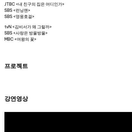
JTBC <내 친구의 집은 어디인가>
SBS <런닝맨>
SBS <영웅호걸>
tvN <김비서가 왜 그럴까>
SBS <사랑은 방울방울>
MBC <여왕의 꽃>
프로젝트
강연영상