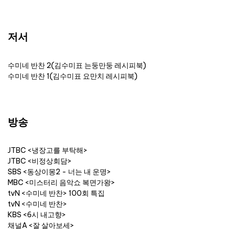
저서
수미네 반찬 2(김수미표 는둥만둥 레시피북)
수미네 반찬 1(김수미표 요만치 레시피북)
방송
JTBC <냉장고를 부탁해>
JTBC <비정상회담>
SBS <동상이몽2 - 너는 내 운명>
MBC <미스터리 음악쇼 복면가왕>
tvN <수미네 반찬> 100회 특집
tvN <수미네 반찬>
KBS <6시 내고향>
채널A <잘 살아보세>