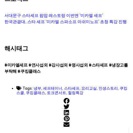
서대문구 스타셰프 팝업 레스토랑 이번엔 '미카엘 셰프'
한국관광대, 스타 셰프 ‘미카엘 스파소프 아쉬미노프’ 초청 특강 진행
해시태그
#미카엘셰프 #연사섭외 #강사섭외 #명사섭외 #스타셰프 #냉장고를
부탁해 #쿠킹클래스
Tags:
냉부
,
셰프테이너
,
스타셰프
,
요리교실
,
인생스토리
,
쿠킹
스쿨
,
쿠킹클래스
,
토크콘서트
,
힐링특강