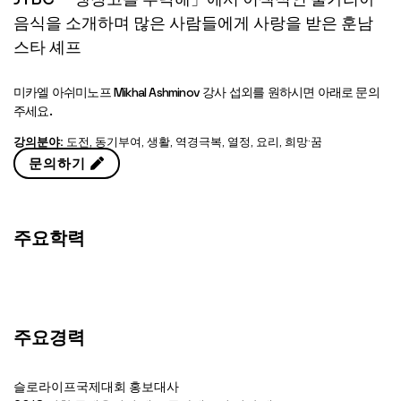
음식을 소개하며 많은 사람들에게 사랑을 받은 훈남
스타 셰프
미카엘 아쉬미노프 Mikhal Ashminov 강사 섭외를 원하시면 아래로 문의
주세요.
강의분야:
도전
,
동기부여
,
생활
,
역경극복
,
열정
,
요리
,
희망·꿈
문의하기
주요학력
주요경력
슬로라이프국제대회 홍보대사