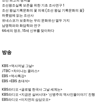
조선 최고의 명저들
조선왕조실록 보존을 위한 기초 조사연구 1
조선 왕실기록문화의 꽃 의궤 (조선 왕실 기록문화의 꽃)
하룻밤에 읽는 조선사
유네스코가 보호하는 우리 문화유산 열두 가지
남명학파와 화담학파 연구
66세의 영조, 15세 신부를 맞이하다
방송
KBS <역사저널 그날>
JTBC <차이나는 클라스>
EBS <역사특강>
EBS <EBS 초대석>
KBS라디오 <글로벌 한국사 그날 세계는>
KBS라디오 <지금은 실버시대> ‘신병주의 역사인물이야기’ 진행
EBS라디오 <이지연의 삼삼오오>