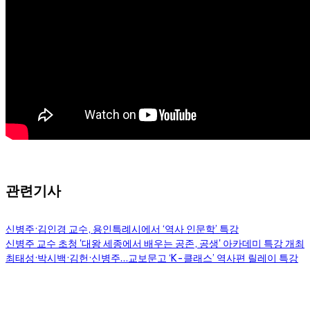
관련기사
신병주·김인경 교수, 용인특례시에서 ‘역사 인문학’ 특강
신병주 교수 초청 '대왕 세종에서 배우는 공존, 공생' 아카데미 특강 개최
최태성·박시백·김헌·신병주…교보문고 ‘K-클래스’ 역사편 릴레이 특강