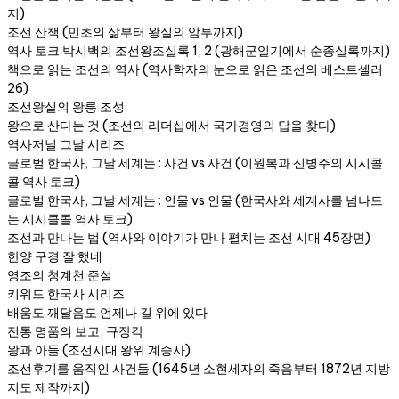
지)
조선 산책 (민초의 삶부터 왕실의 암투까지)
역사 토크 박시백의 조선왕조실록 1, 2 (광해군일기에서 순종실록까지)
책으로 읽는 조선의 역사 (역사학자의 눈으로 읽은 조선의 베스트셀러
26)
조선왕실의 왕릉 조성
왕으로 산다는 것 (조선의 리더십에서 국가경영의 답을 찾다)
역사저널 그날 시리즈
글로벌 한국사, 그날 세계는 : 사건 vs 사건 (이원복과 신병주의 시시콜
콜 역사 토크)
글로벌 한국사, 그날 세계는 : 인물 vs 인물 (한국사와 세계사를 넘나드
는 시시콜콜 역사 토크)
조선과 만나는 법 (역사와 이야기가 만나 펼치는 조선 시대 45장면)
한양 구경 잘 했네
영조의 청계천 준설
키워드 한국사 시리즈
배움도 깨달음도 언제나 길 위에 있다
전통 명품의 보고, 규장각
왕과 아들 (조선시대 왕위 계승사)
조선후기를 움직인 사건들 (1645년 소현세자의 죽음부터 1872년 지방
지도 제작까지)