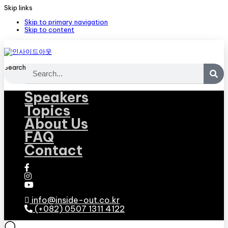
Skip links
Skip to primary navigation
Skip to content
Search
Speakers
Topics
About Us
FAQ
Contact
info@inside-out.co.kr
(+082) 0507 1311 4122