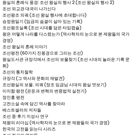
왕실의 혼례식 풍경: 조선 왕실의 행사 2 (조선 왕실의 행사 2)
조선 외교관 대국이 나가신다
조선왕조 의궤 (조선 왕실 행사에 초대합니다)
승정원일기 (임금의 숨결이 살아 있는 기록)
조선왕조실록 (조선 시대를 담은 타임캡슐)
왕은 어떻게 나라를 다스렸는가 (역사학자의 눈으로 본 제왕들의 국가
경영)
조선 왕실의 혼례 이야기
조선평전 (60가지 진풍경으로 그리는 조선)
왕실도서관 규장각에서 조선의 보물찾기 (조선 시대의 놀라운 기록 문
화)
조선의 통치철학
규장각 (그 역사와 문화의 재발견)
조선왕실의 보물, 의궤 (정조 임금님 시대의 왕실 엿보기)
이지함 평전 (은둔과 변혁의 변증법적 실천가)
정인홍 평전
고전소설 속에 담긴 역사를 찾아라
베스트셀러의 저자들
조선 중·후기 지성사 연구
제왕의 리더십 (역사학자의 눈으로 본 제왕들의 국가 경영)
한국의 고전을 읽는다 시리즈