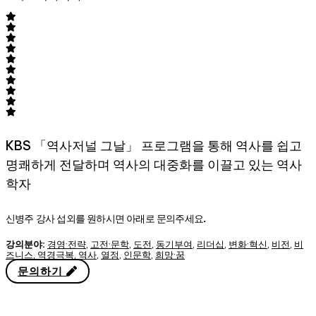
KBS 「역사저널 그날」 프로그램을 통해 역사를 쉽고
명쾌하게 전달하며 역사의 대중화를 이끌고 있는 역사
학자
신병주 강사 섭외를 원하시면 아래로 문의주세요.
강의분야:
경영·전략
,
고전·문학
,
도전
,
동기부여
,
리더십
,
변화·혁신
,
비전
,
비
즈니스
,
역경극복
,
역사
,
열정
,
인문학
,
희망·꿈
문의하기