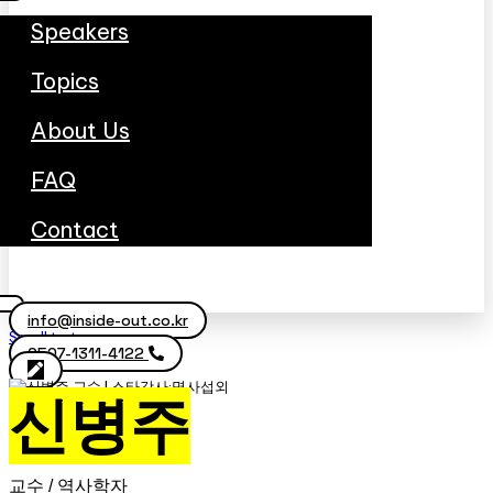
Speakers
Topics
About Us
FAQ
Contact
info@inside-out.co.kr
Scroll to top
0507-1311-4122
신병주
교수 / 역사학자