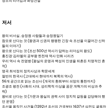
정조의 리더십과 화성건설
저서
왕의 비서실, 승정원 사람들과 승정원일기
참모로 산다는 것 (왕권과 신권의 팽팽한 긴장 속 조선을 이끌어간 신하
들의 이야기)
왕으로 산다는 것 (조선 500년 역사가 답하는 리더십의 왕도)
홍진경·김라엘의 공부왕 찐천재 역사 만화 시리즈
우리 역사 속 전염병 (왕실의 운명과 백성의 인생을 뒤흔든 치명적인 흔
적)
명곡 최석정의 정치사상과 학문세계
절반의 한국사 (고대에서 현대까지 북쪽의 역사)
56개 공간으로 읽는 조선사 (개국의 환희부터 쇠망의 통한까지)
조광조 평전 (사화의 시대, 성리학적 이상을 꿈꾼 개혁가의 비상과 추
락)
왕비로 산다는 것 (가문과 왕실의 권력 사이 정치적 갈등을 감당해야 했
던 운명)
조선을 움직인 사건들 (1392년 조선의 건국부터 1637년 삼전도 굴욕까