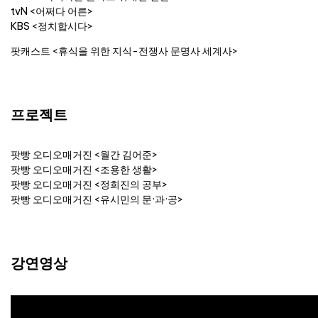
tvN <어쩌다 어른>
KBS <정치합시다>
팟캐스트 <휴식을 위한 지식-전쟁사 문명사 세계사>
프로젝트
팟빵 오디오매거진 <월간 김어준>
팟빵 오디오매거진 <조용한 생활>
팟빵 오디오매거진 <정희진의 공부>
팟빵 오디오매거진 <유시민의 문·과·공>
강연영상