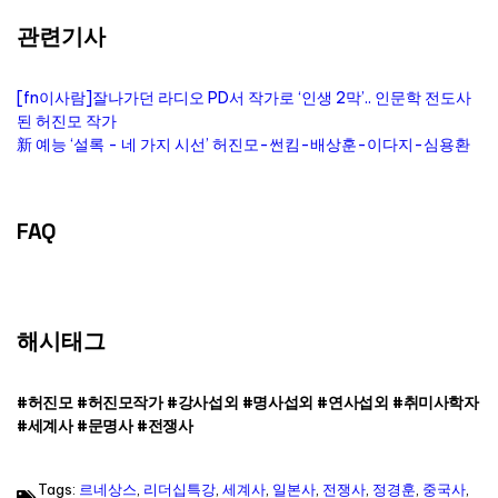
관련기사
[fn이사람]잘나가던 라디오 PD서 작가로 ‘인생 2막’.. 인문학 전도사
된 허진모 작가
新 예능 ‘설록 - 네 가지 시선’ 허진모-썬킴-배상훈-이다지-심용환
FAQ
해시태그
#허진모 #허진모작가 #강사섭외 #명사섭외 #연사섭외 #취미사학자
#세계사 #문명사 #전쟁사
Tags:
르네상스
,
리더십특강
,
세계사
,
일본사
,
전쟁사
,
정경훈
,
중국사
,