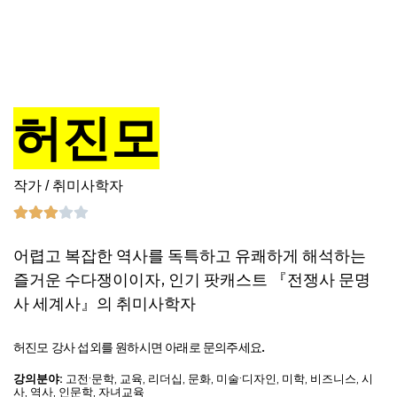
허진모
작가 / 취미사학자
어렵고 복잡한 역사를 독특하고 유쾌하게 해석하는
즐거운 수다쟁이이자, 인기 팟캐스트 『전쟁사 문명
사 세계사』의 취미사학자
허진모 강사 섭외를 원하시면 아래로 문의주세요.
강의분야:
고전·문학
,
교육
,
리더십
,
문화
,
미술·디자인
,
미학
,
비즈니스
,
시
사
,
역사
,
인문학
,
자녀교육