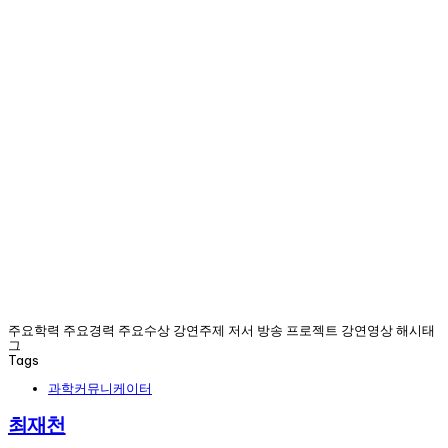
주요학력 주요경력 주요수상 강연주제 저서 방송 프로젝트 강연영상 해시태
그
Tags
과학커뮤니케이터
최재천