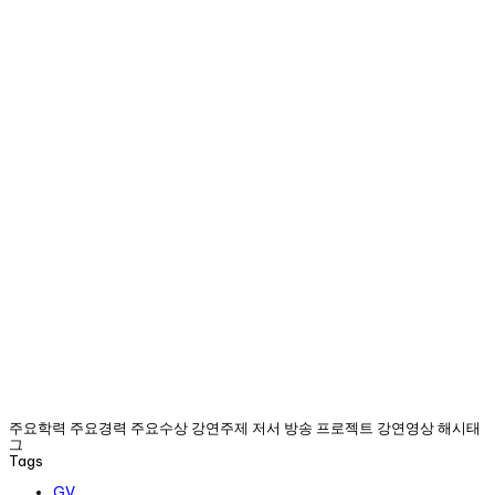
주요학력 주요경력 주요수상 강연주제 저서 방송 프로젝트 강연영상 해시태
그
Tags
GV