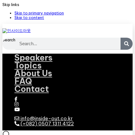
Skip links
Skip to primary navigation
Skip to content
Search
Speakers
Topics
About Us
FAQ
Contact
info@inside-out.co.kr
(+082) 0507 1311 4122