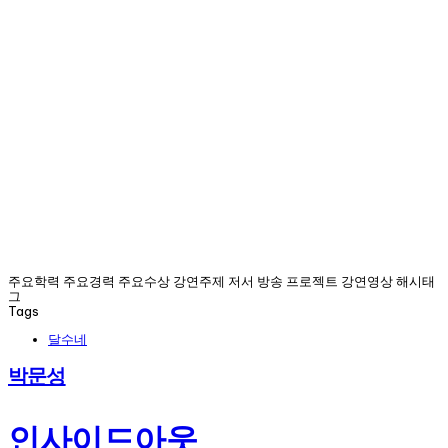
주요학력 주요경력 주요수상 강연주제 저서 방송 프로젝트 강연영상 해시태
그
Tags
달수네
박문성
인사이드아웃