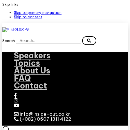
Skip links
Skip to primary navigation
Skip to content
Search
Speakers
Topics
About Us
FAQ
Contact
info@inside-out.co.kr
(+082) 0507 1311 4122