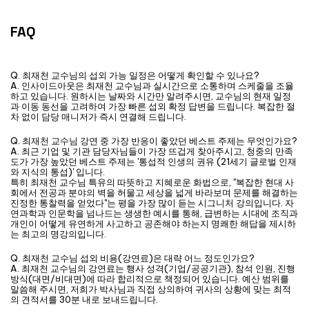
FAQ
Q. 최재천 교수님의 섭외 가능 일정은 어떻게 확인할 수 있나요?
A. 인사이드아웃은 최재천 교수님과 실시간으로 소통하며 스케줄을 조율
하고 있습니다. 원하시는 날짜와 시간만 알려주시면, 교수님의 현재 일정
과 이동 동선을 고려하여 가장 빠른 섭외 확정 답변을 드립니다. 복잡한 절
차 없이 담당 매니저가 즉시 연결해 드립니다.
Q. 최재천 교수님 강연 중 가장 반응이 좋았던 베스트 주제는 무엇인가요?
A. 최근 기업 및 기관 담당자님들이 가장 뜨겁게 찾아주시고, 청중의 만족
도가 가장 높았던 베스트 주제는 '통섭적 인생의 권유 (21세기 글로벌 인재
와 지식의 통섭)' 입니다.
특히 최재천 교수님 특유의 따뜻하고 지혜로운 화법으로, "복잡한 현대 사
회에서 전공과 분야의 벽을 허물고 세상을 넓게 바라보며 문제를 해결하는
진정한 통찰력을 얻었다"는 평을 가장 많이 듣는 시그니처 강의입니다. 자
연과학과 인문학을 넘나드는 생생한 예시를 통해, 급변하는 시대에 조직과
개인이 어떻게 유연하게 사고하고 공존해야 하는지 명쾌한 해답을 제시하
는 최고의 명강의입니다.
Q. 최재천 교수님 섭외 비용(강연료)은 대략 어느 정도인가요?
A. 최재천 교수님의 강연료는 행사 성격(기업/공공기관), 참석 인원, 진행
방식(대면/비대면)에 따라 합리적으로 책정되어 있습니다. 예산 범위를
말씀해 주시면, 저희가 박사님과 직접 상의하여 귀사의 상황에 맞는 최적
의 견적서를 30분 내로 보내드립니다.