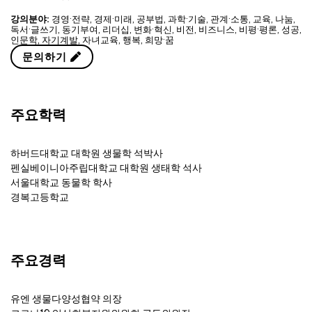
강의분야:
경영·전략
,
경제·미래
,
공부법
,
과학·기술
,
관계·소통
,
교육
,
나눔
,
독서·글쓰기
,
동기부여
,
리더십
,
변화·혁신
,
비전
,
비즈니스
,
비평·평론
,
성공
,
인문학
,
자기계발
,
자녀교육
,
행복
,
희망·꿈
문의하기
주요학력
하버드대학교 대학원 생물학 석박사
펜실베이니아주립대학교 대학원 생태학 석사
서울대학교 동물학 학사
경복고등학교
주요경력
유엔 생물다양성협약 의장