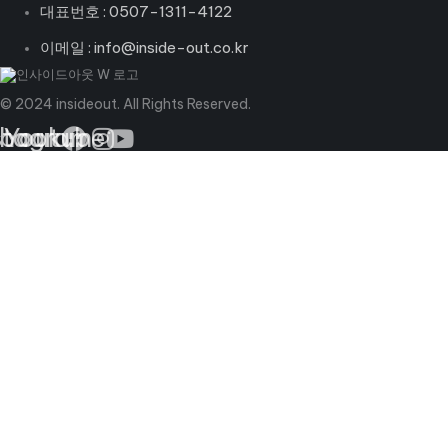
대표번호 : 0507-1311-4122
이메일 : info@inside-out.co.kr
© 2024 insideout. All Rights Reserved.
book
stagram
Youtube