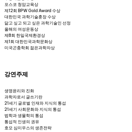
포스코 청암교육상
제12회 BPW Gold Award 수상
대한민국 과학기술훈장 수상
닮고 싶고 되고 싶은 과학기술인 선정
올해의 여성운동상
제8회 한일국제환경상
제1회 대한민국과학문화상
미국곤충학회 젊은과학자상
강연주제
생명윤리와 진화
과학자로서 글쓰기란
21세기 글로벌 인재와 지식의 통섭
21세기 사회문화와 지식의 통섭
법학과 생물학의 통섭
통섭적 인생의 권유
호모 심미우스의 생존전략