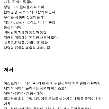
다윈, 21세기를 품다
생명, 그 아름다움에 대하여
협력경쟁, 서로 도와야 합께 이긴다.
우리는 왜 美에 집중하는가?
책읽기, 글쓰기 그리고 지식의 통첩
통섭의 식탁
비빔밥의 지혜와 통섭과 통찰
지금의 대학에는 진정한 배움이 없다
자유로운 방목, 아름다운 방황
생명의 진화와 과학적 페미니즘
저서
히스토리아 비테이: 46억 년 전 지구 탄생부터 기후 변화와 AI까지,
세계적 석학이 들려주는 생명의 빅히스토리
어쩌다 리더가 된 당신에게
최재천의 희망 수업: 그럼에도 오늘을 살아가고 내일을 꿈꿔야 하는
이유
최재천의 생태경영: 통섭의 과학자, 자연에서 공영을 배우다