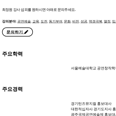
최정원 강사 섭외를 원하시면 아래로 문의주세요.
강의분야:
공연예술
,
교육
,
도전
,
동기부여
,
문화
,
비전
,
성공
,
역경극복
,
열정
,
입
문의하기
주요학력
서울예술대학교 공연창작학
주요경력
경기틴즈뮤지컬 홍보대사
대한적십자사 경기도지사 
광주국제공연예술제 홍보대