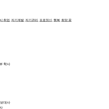
시·취업
,
자기계발
,
자기관리
,
프로정신
,
행복
,
희망·꿈
부 학사
홍보대사
사