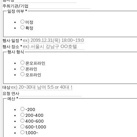
주최기관/기업
일정 여부
*
미정
확정
행사 일정
*
행사 장소
*
행사 형식
온오프라인
온라인
오프라인
대상
요청 연사
예산
*
~200
200~400
400~600
600~1,000
1,000~