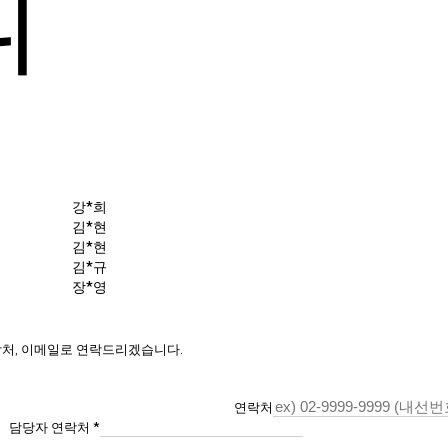
의
강*희
김*현
김*현
김*규
장*영
락처, 이메일로 연락드리겠습니다.
연락처
담당자 연락처
*