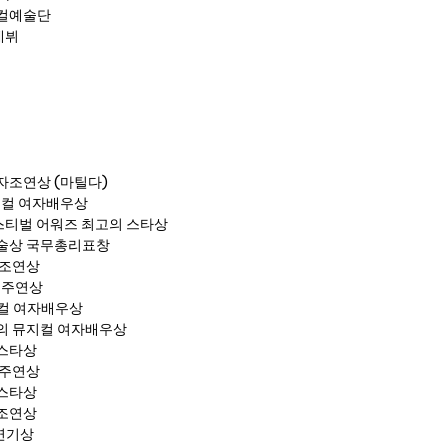
지컬예술단
데뷔
자조연상 (마틸다)
지컬 여자배우상
스티벌 어워즈 최고의 스타상
술상 국무총리표창
우조연상
우주연상
컬 여자배우상
의 뮤지컬 여자배우상
스타상
 주연상
스타상
조연상
연기상